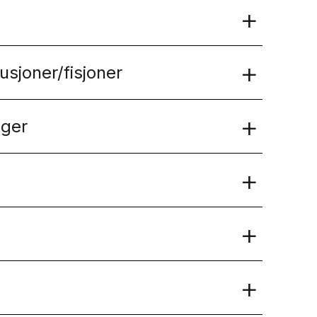
sjoner/fisjoner
nger