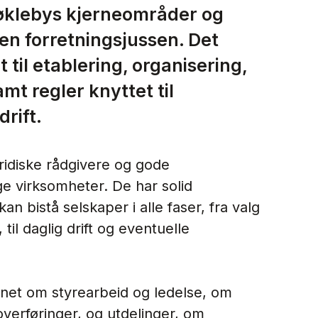
Nøklebys kjerneområder og
en forretningsjussen. Det
 til etablering, organisering,
mt regler knyttet til
rift.
ridiske rådgivere og gode
ge virksomheter. De har solid
n bistå selskaper i alle faser, fra valg
til daglig drift og eventuelle
nnet om styrearbeid og ledelse, om
overføringer, og utdelinger, om