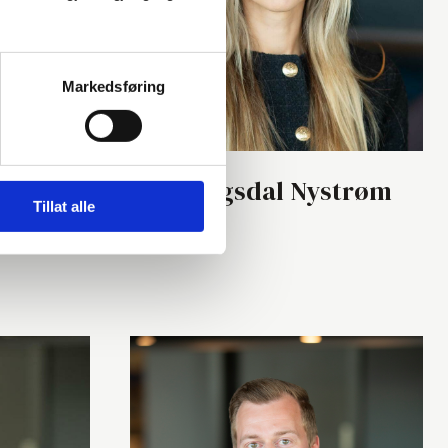
Markedsføring
n
Kine Yngsdal Nystrøm
Tillat alle
Partner