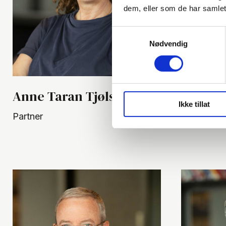
dem, eller som de har samlet
Samtykkevalg
Nødvendig
Anne Taran Tjølsen
Christe
Ikke tillat
Partner
Partner