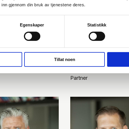
 inn gjennom din bruk av tjenestene deres.
Egenskaper
Statistikk
r Tryti-Almquist
Inger Marie Bodi
Tillat noen
Åkvåg
Partner