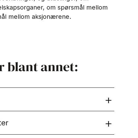
 selskapsorganer, om spørsmål mellom
mål mellom aksjonærene.
r blant annet:
ter