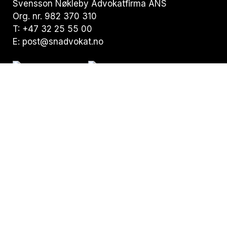
Svensson Nøkleby Advokatfirma ANS
Org. nr. 982 370 310
T:
+47 32 25 55 00
E:
post@snadvokat.no
Besøksadresse:
Nedre Storgate 19,
N-3015 Drammen
Postadresse:
Pb. 294 Bragernes,
N-3001 Drammen