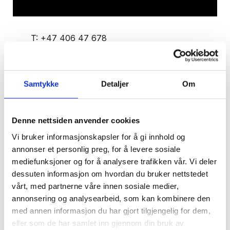
T:
+47 406 47 678
E:
kmnystrom@snadvokat.no
Kine Yngsdal Nystrøm
Samtykke
Detaljer
Om
Denne nettsiden anvender cookies
Kine Yngsdal Nystrøm er en erfaren
Vi bruker informasjonskapsler for å gi innhold og
forretningsjuridisk rådgiver som hovedsakelig
annonser et personlig preg, for å levere sosiale
arbeider med selskapsrett, transaksjoner og
mediefunksjoner og for å analysere trafikken vår. Vi deler
kontraktsrett.
dessuten informasjon om hvordan du bruker nettstedet
vårt, med partnerne våre innen sosiale medier,
Hun har betydelig erfaring med rådgivning,
annonsering og analysearbeid, som kan kombinere den
med annen informasjon du har gjort tilgjengelig for dem,
utarbeidelse og forhandling av et bredt spekter
eller som de har samlet inn gjennom din bruk av
av kontraktstyper. Videre har hun lang erfaring