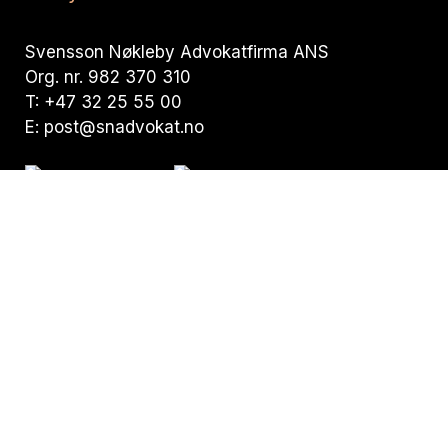
Svensson Nøkleby Advokatfirma ANS
Org. nr. 982 370 310
T:
+47 32 25 55 00
E:
post@snadvokat.no
Besøksadresse:
Nedre Storgate 19,
N-3015 Drammen
Postadresse:
Pb. 294 Bragernes,
N-3001 Drammen