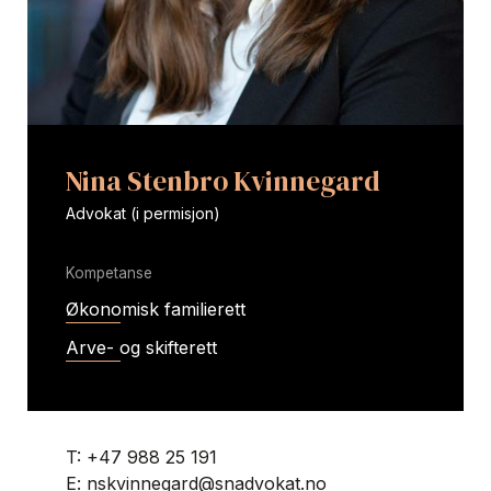
Nina Stenbro Kvinnegard
Advokat (i permisjon)
Kompetanse
Økonomisk familierett
Arve- og skifterett
T:
+47 988 25 191
E:
nskvinnegard@snadvokat.no