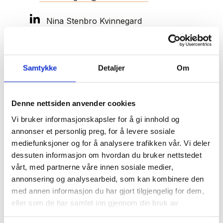
Nina Stenbro Kvinnegard
Samtykke
Detaljer
Om
Nina Stenbro Kvinnegard er tilknyttet teamene
for økonomisk familierett og arve- og
skifterett og jobber hovedsakelig med
Denne nettsiden anvender cookies
verdifordeling i familiesaker, arveplanlegging
Vi bruker informasjonskapsler for å gi innhold og
og arveoppgjør.
annonser et personlig preg, for å levere sosiale
mediefunksjoner og for å analysere trafikken vår. Vi deler
Hun bistår med å sikre verdier mellom ektefeller
dessuten informasjon om hvordan du bruker nettstedet
og samboere, samt med å tilrettelegge for
vårt, med partnerne våre innen sosiale medier,
ønsket fordeling av eiendeler og verdier ved
annonsering og analysearbeid, som kan kombinere den
dødsfall. Nina har solid erfaring med planlegging
med annen informasjon du har gjort tilgjengelig for dem,
av arveforskudd og overføring av eiendom eller
eller som de har samlet inn gjennom din bruk av
tjenestene deres.
pengegaver til familiemedlemmer.