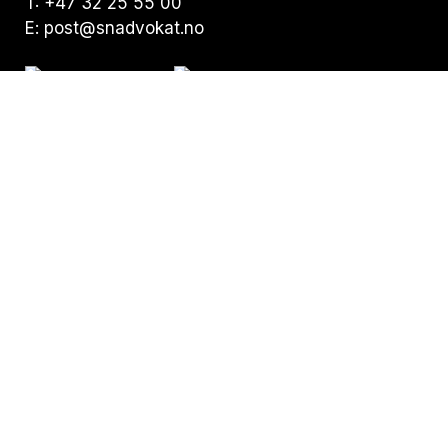
T:
+47 32 25 55 00
E:
post@snadvokat.no
Besøksadresse:
Nedre Storgate 19,
N-3015 Drammen
Postadresse:
Pb. 294 Bragernes,
N-3001 Drammen