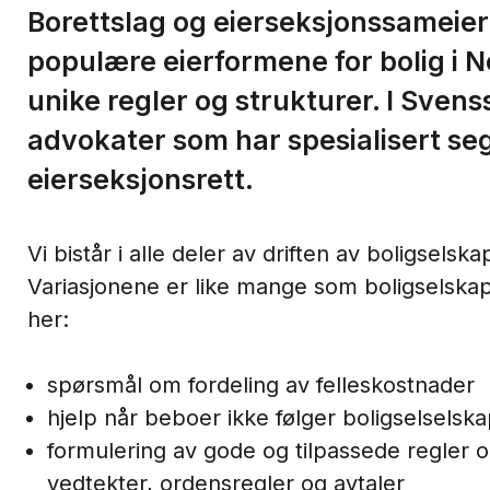
Borettslag og eierseksjonssameier
populære eierformene for bolig i 
unike regler og strukturer. I Svens
advokater som har spesialisert se
eierseksjonsrett.
Vi bistår i alle deler av driften av boligselska
Variasjonene er like mange som boligselska
her:
spørsmål om fordeling av felleskostnader
hjelp når beboer ikke følger boligselselsk
formulering av gode og tilpassede regler og
vedtekter, ordensregler og avtaler