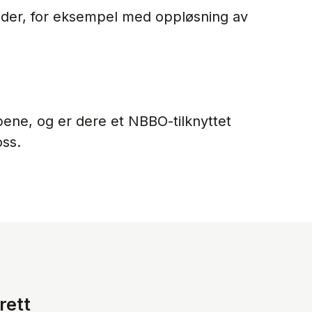
boder, for eksempel med oppløsning av
apene, og er dere et NBBO-tilknyttet
oss.
rett