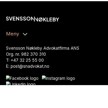
Meny
Svensson Nøkleby Advokatfirma ANS
Org. nr. 982 370 310
T:
+47 32 25 55 00
E:
post@snadvokat.no
Besøksadresse:
Nedre Storgate 19,