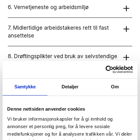
6. Vernetjeneste og arbeidsmiljø
7. Midlertidige arbeidstakeres rett til fast
ansettelse
8. Drøftingsplikter ved bruk av selvstendige
oppdragstakere og kjøp av tjenester
Samtykke
Detaljer
Om
Lovendringer
Denne nettsiden anvender cookies
Endringer i reglene om dagpenger og
Vi bruker informasjonskapsler for å gi innhold og
statlige ansattes- og sykepleieres
annonser et personlig preg, for å levere sosiale
pensjonsrettigheter
mediefunksjoner og for å analysere trafikken vår. Vi deler