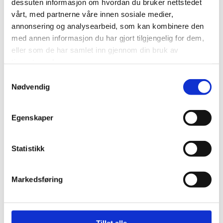
dessuten informasjon om hvordan du bruker nettstedet
vårt, med partnerne våre innen sosiale medier,
Styrket rett til heltid
annonsering og analysearbeid, som kan kombinere den
med annen informasjon du har gjort tilgjengelig for dem,
eller som de har samlet inn gjennom din bruk av
Innstramming i innleiereglene
tjenestene deres.
Samtykkevalg
Nødvendig
Rettspraksis
Egenskaper
Ny dom fra Høyesterett – Sluttvederlag som
Statistikk
engangsutbetaling innebærer en ulempe for
dagpenger (HR-2022-2433-A)
Markedsføring