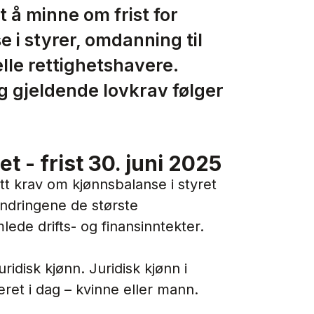
lt å minne om frist for
 i styrer, omdanning til
elle rettighetshavere.
 gjeldende lovkrav følger
t - frist 30. juni 2025
t krav om kjønnsbalanse i styret
endringene de største
lede drifts- og finansinntekter.
disk kjønn. Juridisk kjønn i
teret i dag – kvinne eller mann.