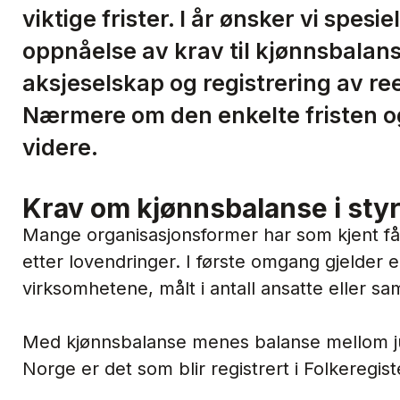
viktige frister. I år ønsker vi spesie
oppnåelse av krav til kjønnsbalanse
aksjeselskap og registrering av re
Nærmere om den enkelte fristen og
videre.
Krav om kjønnsbalanse i styre
Mange organisasjonsformer har som kjent fåt
etter lovendringer. I første omgang gjelder 
virksomhetene, målt i antall ansatte eller sam
Med kjønnsbalanse menes balanse mellom juri
Norge er det som blir registrert i Folkeregis