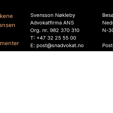
Svensson Nøkleby
Besø
kene
Advokatfirma ANS
Nedr
ansen
Org. nr. 982 370 310
N-3
T:
+47 32 25 55 00
ementer
E:
post@snadvokat.no
Post
Pb. 
N-3
 oss
ersonvernerklæring
/
Erklæring om informasjonskapsl