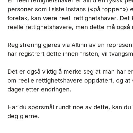
En reell rettighetshaver er alltid en fysisk pe
personer som i siste instans («på toppen») ei
foretak, kan være reell rettighetshaver. Det 
reelle rettighetshavere, men dette må også
Registrering gjøres via Altinn av en represen
har registrert dette innen fristen, vil tvangs
Det er også viktig å merke seg at man har en
om reelle rettighetshavere oppdatert, og at 
dager etter endringen.
Har du spørsmål rundt noe av dette, kan du 
deg gjerne.