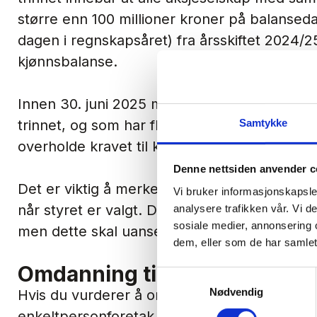
større enn 100 millioner kroner på balanseda
dagen i regnskapsåret) fra årsskiftet 2024/2
kjønnsbalanse.
Innen 30. juni 2025 må aksjeselskap som ikke
Samtykke
trinnet, og som har flere enn 50 ansatte på
overholde kravet til kjønnsbalanse.
Denne nettsiden anvender c
Det er viktig å merke seg at fristene for alle 
Vi bruker informasjonskapsler
når styret er valgt. Det vil si at registrering a
analysere trafikken vår. Vi 
sosiale medier, annonsering 
men dette skal uansett meldes til registere
dem, eller som de har samlet
Omdanning til aksjeselskap – f
Samtykkevalg
Nødvendig
Hvis du vurderer å omdanne ditt ansvarlige 
enkeltpersonforetak (ENK) til et aksjeselskap