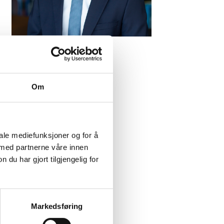
Jonas Melander
Senioradvokat
Om
iale mediefunksjoner og for å
 med partnerne våre innen
u har gjort tilgjengelig for
Markedsføring