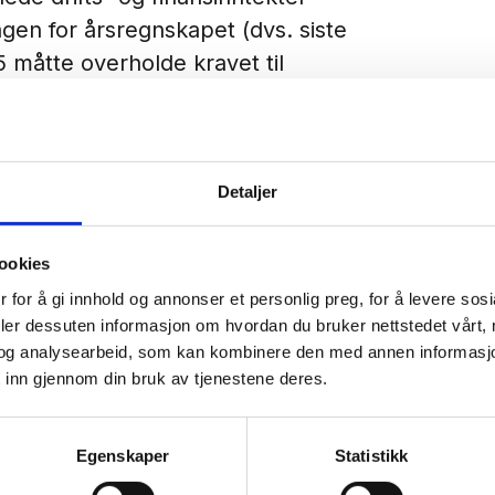
gen for årsregnskapet (dvs. siste
5 måtte overholde kravet til
 var omfattet av det første
Detaljer
 balansedagen for årsregnskapet,
ookies
omfattede foretak viser til dato for
 for å gi innhold og annonser et personlig preg, for å levere sos
v nytt styre kan skje etter fristen,
deler dessuten informasjon om hvordan du bruker nettstedet vårt,
og analysearbeid, som kan kombinere den med annen informasjon d
t uten ugrunnet opphold.
 inn gjennom din bruk av tjenestene deres.
rist 1. juli 2025
Egenskaper
Statistikk
selskap (ANS) eller
, er tiden inne nå.