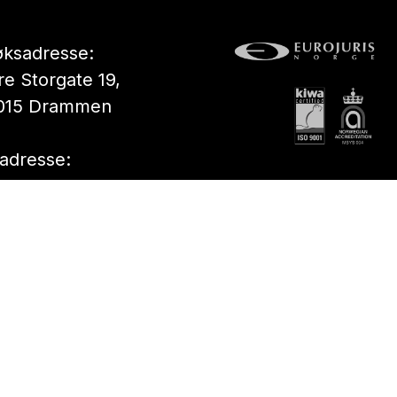
ksadresse:
e Storgate 19,
015 Drammen
adresse:
294 Bragernes,
001 Drammen
er