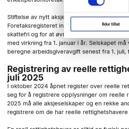
Stiftelse av nytt aksjeselskap og melding o
Ikke tillat
Foretaksregisteret innen 1. juli 2025, for a
skattefri og for at øvrig fastsetting av skatt
med virkning fra 1. januar i år. Selskapet må
beregne arbeidsgiveravgift senest fra 1. juli, 
Registrering av reelle rettigh
juli 2025
I oktober 2024 åpnet register over reelle r
seg for å registrere opplysninger om reelle r
2025 må alle aksjeselskaper og en rekke an
registrere om de har reelle rettighetshavere 