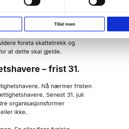
m omdanningen må være sendt til
Tillat noen
t selve omdanningen skal være
 for aksjeselskap kan gjennomføres
 videre foreta skattetrekk og
for at dette skal gjelde.
etshavere – frist 31.
ettighetshavere. Nå nærmer fristen
ettighetshavere. Senest 31. juli
dre organisasjonsformer
eller ikke.