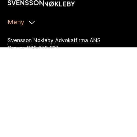
Meny
Svensson Nøkleby Advokatfirma ANS
Org. nr. 982 370 310
T:
+47 32 25 55 00
E:
post@snadvokat.no
Besøksadresse:
Nedre Storgate 19,
N-3015 Drammen
Postadresse: