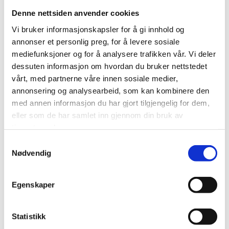
invitert med på alle sosiale aktiviteter.
Denne nettsiden anvender cookies
Vi bruker informasjonskapsler for å gi innhold og
Jonas Melander er ansvarlig for
annonser et personlig preg, for å levere sosiale
traineeordningen. Eventuelle spørsmål om
mediefunksjoner og for å analysere trafikken vår. Vi deler
ordningen kan sendes til han på e-post eller
dessuten informasjon om hvordan du bruker nettstedet
stilles per telefon. Vi ønsker at alle søknader
vårt, med partnerne våre innen sosiale medier,
sendes gjennom Nuu.
annonsering og analysearbeid, som kan kombinere den
med annen informasjon du har gjort tilgjengelig for dem,
eller som de har samlet inn gjennom din bruk av
tjenestene deres.
Samtykkevalg
Søk her
Nødvendig
Egenskaper
Statistikk