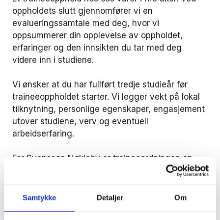
oppholdets slutt gjennomfører vi en
evalueringssamtale med deg, hvor vi
oppsummerer din opplevelse av oppholdet,
erfaringer og den innsikten du tar med deg
videre inn i studiene.
Vi ønsker at du har fullført tredje studieår før
traineeoppholdet starter. Vi legger vekt på lokal
tilknytning, personlige egenskaper, engasjement
utover studiene, verv og eventuell
arbeidserfaring.
For Svensson Nøkleby er traineeordningen en
viktig rekrutteringskanal, og en rekke av våre
ansatte begynte sin karriere hos oss som trainee.
Vi setter stor pris på muligheten ordningen gir
Samtykke
Detaljer
Om
oss til å bli bedre kjent med talentfulle studenter.
Du vil motta lønn under oppholdet, og du blir