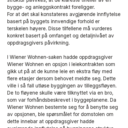
struktur påvirkes, at de klareste tilfeller av en
bygge- og anleggskontrakt foreligger.
For at det skal konstateres avgjørende innflytelse
basert på byggets innvendige forhold er
terskelen høyere. Disse tilfellene må vurderes
konkret basert på omfanget og detaljnivået av
oppdragsgivers påvirkning.
I Wiener Wohnen-saken hadde oppdragsgiver
Wiener Wohnen en opsjon i leiekontrakten som
gikk ut på at de kunne leie en ekstra fløy med
flere etasjer dersom behovet meldte seg. Dette
ville i så fall utløse byggingen av tilleggsfløyen.
De to fløyene skulle være tilknyttet via en bro,
som var forhåndsbeskrevet i byggeplanene. Da
Wiener Wohnen bestemte seg for å benytte seg
av opsjonen, ble spørsmålet for domstolen om
dette innebar at oppdragsgiver hadde