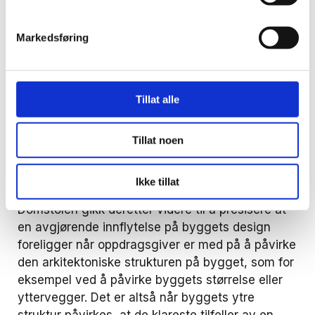
en eier av en eiendom normalt foretar for å
imøtekomme en leietaker. I saken viste det seg
Markedsføring
at Wiener Wohnen hadde stilt en rekke tekniske
krav til bygget. Kravene gikk blant annet ut på at
alle heisene skulle nå opp til alle etasjene,
Tillat alle
gulvene skulle ha en gitt bæreevne, og byggets
samlede klimaavtrykk skulle være begrenset.
Domstolen kom etter en konkret vurdering til at
Tillat noen
de tekniske kravene ikke overgikk det som var
normalt for en leietaker.
Ikke tillat
Domstolen gikk deretter videre til å presisere at
en avgjørende innflytelse på byggets design
foreligger når oppdragsgiver er med på å påvirke
den arkitektoniske strukturen på bygget, som for
eksempel ved å påvirke byggets størrelse eller
yttervegger. Det er altså når byggets ytre