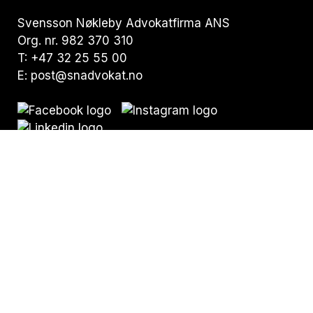
Svensson Nøkleby Advokatfirma ANS
Org. nr. 982 370 310
T:
+47 32 25 55 00
E:
post@snadvokat.no
Besøksadresse:
Nedre Storgate 19,
N-3015 Drammen
Postadresse:
Pb. 294 Bragernes,
N-3001 Drammen