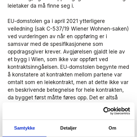
leietaker da må finne seg i.
EU-domstolen ga i april 2021 ytterligere
veiledning (sak C-537/19 Wiener Wohnen-saken)
ved vurderingen av når en oppføring er i
samsvar med de spesifikasjonene som
oppdragsgiver krever. Avgjørelsen gjaldt leie av
et bygg i Wien, som ikke var oppført ved
kontraktsinngåelsen. EU-domstolen begynte med
å konstatere at kontrakten mellom partene var
omtalt som en leiekontrakt, men at dette ikke var
en beskrivende betegnelse for hele kontrakten,
da bygget først måtte føres opp. Det er altså
uten betydning hva kontrakten omtales som. Det
avgjørende er kontraktens faktiske innhold.
Domstolen konstaterte deretter at leie av
Samtykke
Detaljer
Om
objekter som enda ikke er oppført, også kan