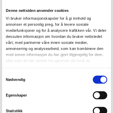
omfattes av leieunntaket. Selv om ordlyden både
Denne nettsiden anvender cookies
i EU-traktaten og den norske FOA § 2-4 ikke
tilsier at dette en åpenbar tolkning, er det i tråd
Vi bruker informasjonskapsler for å gi innhold og
med tidligere rettspraksis fra EU.
annonser et personlig preg, for å levere sosiale
mediefunksjoner og for å analysere trafikken vår. Vi deler
dessuten informasjon om hvordan du bruker nettstedet
Videre fastslo EU-domstolen at i tilfeller hvor
vårt, med partnerne våre innen sosiale medier,
oppdragsgiver har hatt en avgjørende innflytelse
annonsering og analysearbeid, som kan kombinere den
på byggets design, vil det være tale om en
med annen informasjon du har gjort tilgjengelig for dem,
bygge- og anleggskontrakt. Dette vil være
eller som de har samlet inn gjennom din bruk av
tilfellet når oppdragsgivers behov og spesifiserte
tjenestene deres.
ønsker har større vekt hos tilbyder enn det som
er normalt når man fører opp et nytt bygg. Det
Samtykkevalg
Nødvendig
må her tas i betraktning at et leieforhold normalt
er tidsbegrenset, også i situasjoner hvor
leietaker har en opsjon på forlengelse av
Egenskaper
leieforholdet. En leietaker skal dermed normalt
ikke ha noen særlig påvirkning på eiendommens
Statistikk
utforming, utover de mindre ombygginger som