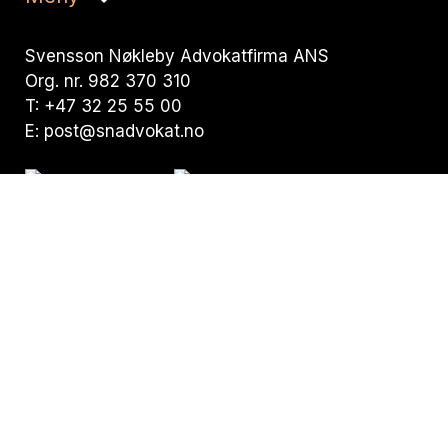
Svensson Nøkleby Advokatfirma ANS
Org. nr. 982 370 310
T:
+47 32 25 55 00
E:
post@snadvokat.no
Besøksadresse:
Nedre Storgate 19,
N-3015 Drammen
Postadresse:
Pb. 294 Bragernes,
N-3001 Drammen