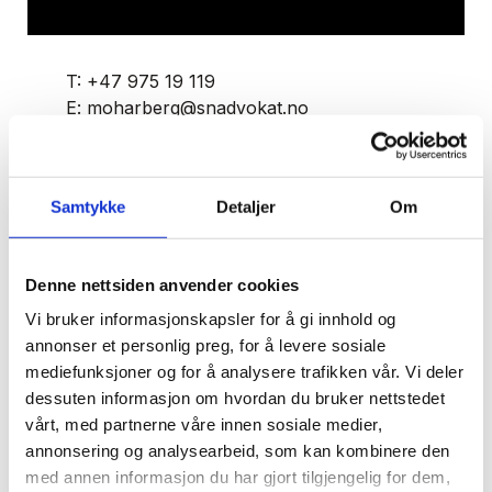
T:
+47 975 19 119
E:
moharberg@snadvokat.no
Mats Ola Harberg
Samtykke
Detaljer
Om
Mats Ola Harberg er spesialisert innen
Denne nettsiden anvender cookies
entrepriserett og er en uvurderlig ressurs i
Vi bruker informasjonskapsler for å gi innhold og
vårt entrepriseteam.
annonser et personlig preg, for å levere sosiale
mediefunksjoner og for å analysere trafikken vår. Vi deler
Mats Ola har inngående kjennskap til bygg- og
dessuten informasjon om hvordan du bruker nettstedet
anleggsbransjen og lang erfaring som rådgiver
vårt, med partnerne våre innen sosiale medier,
gjennom alle stadier av et byggeprosjekt, fra
annonsering og analysearbeid, som kan kombinere den
med annen informasjon du har gjort tilgjengelig for dem,
tilbud og avtaleutforming til prosjekthåndtering,