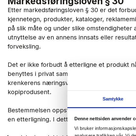
Markedsføringsloven § 30
Etter markedsføringsloven § 30 er det forbu
kjennetegn, produkter, kataloger, reklamemi
på slik måte og under slike omstendigheter
utnyttelse
av en annens innsats eller resulta
forveksling.
Det er ikke forbudt å etterligne et produkt 
benyttes i
privat
sammenheng. Produktetterli
krenkerens næringsvirksomhet. En privatpers
kopiprodusent.
Samtykke
Bestemmelsen oppstiller for det første et vi
en
etterligning
. I dette ligger det et krav om:
Denne nettsiden anvender c
Vi bruker informasjonskapsler
analysere trafikken vår. Vi 