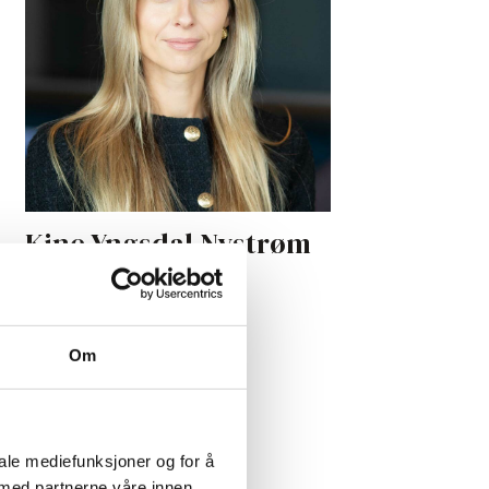
Kine Yngsdal Nystrøm
Partner
Om
iale mediefunksjoner og for å
 med partnerne våre innen