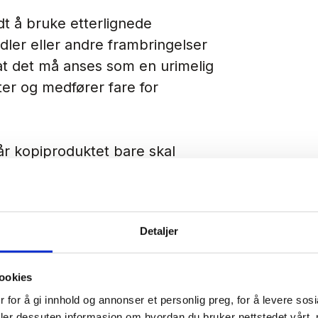
dt å bruke etterlignede
dler eller andre frambringelser
 at det må anses som en
urimelig
ter og medfører fare for
når kopiproduktet bare skal
gningen må skje som et ledd i
on kan likevel bli krenket av en
Detaljer
lkår om at det må være tale om
ookies
 for å gi innhold og annonser et personlig preg, for å levere sos
deler dessuten informasjon om hvordan du bruker nettstedet vårt,