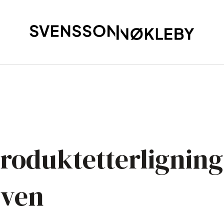
roduktetterligning 
oven