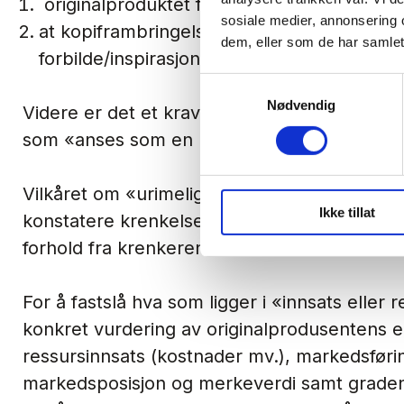
originalproduktet forelå før den påståtte 
sosiale medier, annonsering 
at kopiframbringelsen må være utformet 
dem, eller som de har samlet
forbilde/inspirasjon.
Samtykkevalg
Nødvendig
Videre er det et krav om at etterligningen 
som «
anses som en urimelig utnyttelse av an
Vilkåret om «
urimelig utnyttelse
» er en grun
Ikke tillat
konstatere krenkelse, og innebærer at det m
forhold fra krenkerens side.
For å fastslå hva som ligger i «
innsats eller r
konkret vurdering av originalprodusentens e
ressursinnsats (kostnader mv.), markedsfør
markedsposisjon og merkeverdi samt graden 