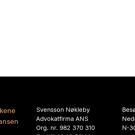
Svensson Nøkleby
Besø
kene
Advokatfirma ANS
Nedr
ansen
Org. nr. 982 370 310
N-3