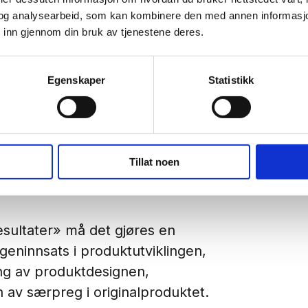
kopiframbringelsen, og
og analysearbeid, som kan kombinere den med annen informasjon d
med det originale produktet som
 inn gjennom din bruk av tjenestene deres.
Egenskaper
Statistikk
må ha skjedd gjennom en handling
dres innsats eller resultat
».
nleggende betingelse for å kunne
Tillat noen
å foreligge klanderverdige
esultater
» må det gjøres en
geninnsats i produktutviklingen,
ing av produktdesignen,
av særpreg i originalproduktet.