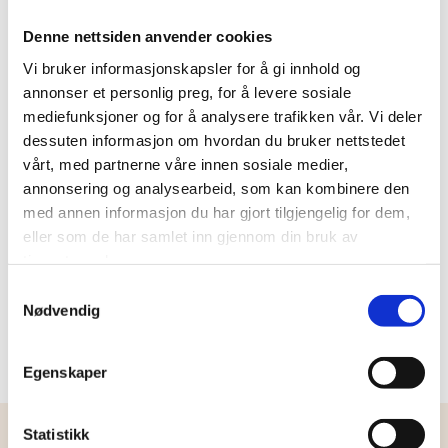
Silje Tufte
Denne nettsiden anvender cookies
Vi bruker informasjonskapsler for å gi innhold og
annonser et personlig preg, for å levere sosiale
Silje er prosjekt- og advokatmedarbeider i
mediefunksjoner og for å analysere trafikken vår. Vi deler
Svensson Nøkleby.
dessuten informasjon om hvordan du bruker nettstedet
vårt, med partnerne våre innen sosiale medier,
annonsering og analysearbeid, som kan kombinere den
Hun yter administrativ støtte til selskapets og
med annen informasjon du har gjort tilgjengelig for dem,
advokatenes produksjon, og bistår med teknisk
eller som de har samlet inn gjennom din bruk av
support i saksbehandlingssystemer mv. Silje
tjenestene deres.
forestår også oppfølging av interne rutiner/krav
Samtykkevalg
og er koordinator for arrangementer, kurs og
Nødvendig
seminarer.
Egenskaper
Statistikk
Arbeidserfaring