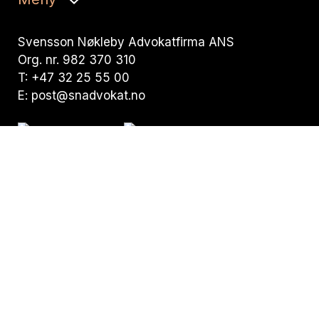
Svensson Nøkleby Advokatfirma ANS
Org. nr. 982 370 310
T:
+47 32 25 55 00
E:
post@snadvokat.no
Besøksadresse:
Nedre Storgate 19,
N-3015 Drammen
Postadresse:
Pb. 294 Bragernes,
N-3001 Drammen