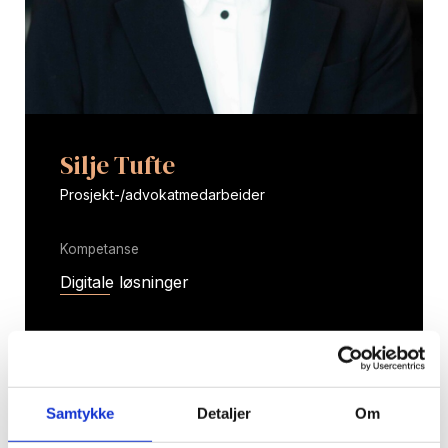
Silje Tufte
Prosjekt-/advokatmedarbeider
Kompetanse
Digitale løsninger
T:
+47 454 26 472
E:
stufte@snadvokat.no
Samtykke
Detaljer
Om