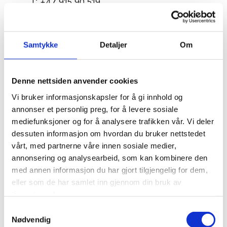
T:
+47 915 90 519
E:
etsendstad@snadvokat.no
Emilie Thunberg Sendstad
Samtykke
Detaljer
Om
Denne nettsiden anvender cookies
Emilie Thunberg Sendstad har en sentral rolle i
Vi bruker informasjonskapsler for å gi innhold og
våre team som arbeider med tvisteløsning,
annonser et personlig preg, for å levere sosiale
entrepriserett og kontraktsrett.
mediefunksjoner og for å analysere trafikken vår. Vi deler
dessuten informasjon om hvordan du bruker nettstedet
vårt, med partnerne våre innen sosiale medier,
Hun gir råd i forbindelse med potensielle tvister
annonsering og analysearbeid, som kan kombinere den
og har erfaring med å prosedere komplekse
med annen informasjon du har gjort tilgjengelig for dem,
saker for de alminnelige domstolene. Med nesten
eller som de har samlet inn gjennom din bruk av
to års erfaring som dommerfullmektig i Vestfold
tjenestene deres.
tingrett har hun opparbeidet seg betydelig innsikt
Samtykkevalg
i domstolenes prosesser.
Nødvendig