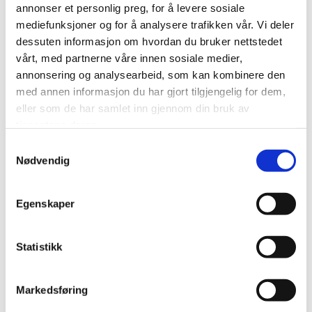
privatrett i Drammensregionen, og arbeider med
annonser et personlig preg, for å levere sosiale
oppdrag både nasjonalt og internasjonalt.
mediefunksjoner og for å analysere trafikken vår. Vi deler
dessuten informasjon om hvordan du bruker nettstedet
–
Vi er svært fornøyde med å få Erik Flågan inn
vårt, med partnerne våre innen sosiale medier,
som partner. At en advokat med hans bakgrunn
annonsering og analysearbeid, som kan kombinere den
og kaliber velger oss, bekrefter at vårt fagmiljø er
med annen informasjon du har gjort tilgjengelig for dem,
attraktivt både for klienter og erfarne fagfolk. Erik
eller som de har samlet inn gjennom din bruk av
tjenestene deres.
vil styrke vår profil og tilføre verdifull
kompetanse
, sier Kine Yngsdal Nystrøm,
Samtykkevalg
Nødvendig
styreleder i Svensson Nøkleby.
Managing Partner Odd Hylland legger til:
Egenskaper
–
At Erik valgte oss, viser at vår kultur og faglige
Statistikk
kvalitet oppfattes som et sterkt alternativ til
Oslo-miljøene. Vi ønsker ham hjertelig
velkommen til et sterkt fellesskap med lagånd i
Markedsføring
sentrum.