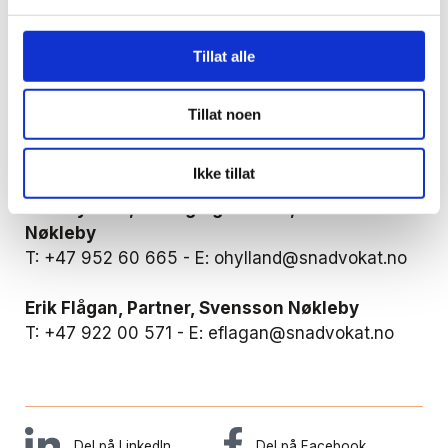
Erik Flågan tiltrådte 1. januar, og er allerede i
Tillat alle
gang i sin nye rolle. Han er blant annet involvert i
arbeidet med Strømsgodset Toppfotball, som
Svensson Nøkleby bistår juridisk.
Tillat noen
For mer informasjon kontakt:
Ikke tillat
Odd Hylland, Managing Partner, Svensson
Nøkleby
T: +47 952 60 665 - E: ohylland@snadvokat.no
Erik Flågan, Partner, Svensson Nøkleby
T: +47 922 00 571 - E: eflagan@snadvokat.no
Del på LinkedIn
Del på Facebook