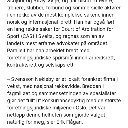
Schjødt og Stray Vyrje, og har bistått utøvere,
trenere, klubber, forbund og kommersielle aktører
i en rekke av de mest komplekse sakene innen
norsk og internasjonal idrett. Han har også ført
en lang rekke saker for Court of Arbitration for
Sport (CAS) i Sveits, og regnes som en av
landets mest erfarne advokater på området.
Parallelt har han arbeidet bredt med
forretningsjuridiske spørsmål innen arbeidsrett,
kontraktsrett og selskapsrett.
–
Svensson Nøkleby er et lokalt forankret firma i
vekst, med nasjonal rekkevidde. Bredden i
fagmiljøet og sammensetningen av spesialister
gjør det fullt ut konkurransedyktig med de største
forretningsjuridiske miljøene i Oslo. Det var
nettopp denne helheten som gjorde valget
naturlig for meg
, sier Erik Flågan.