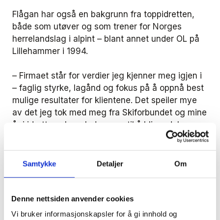
Flågan har også en bakgrunn fra toppidretten,
både som utøver og som trener for Norges
herrelandslag i alpint – blant annet under OL på
Lillehammer i 1994.
–
Firmaet står for verdier jeg kjenner meg igjen i
– faglig styrke, lagånd og fokus på å oppnå best
mulige resultater for klientene. Det speiler mye
av det jeg tok med meg fra Skiforbundet og mine
år i idretten. Jeg gleder meg til å bli en del av
dette laget
, sier han.
Fagmiljø i vekst
Samtykke
Detaljer
Om
Svensson Nøkleby er et av de største
advokatfirmaene utenfor Oslo, med rundt 50
advokater og medarbeidere. Firmaet er en
Denne nettsiden anvender cookies
ledende aktør innen både forretningsjus og
Vi bruker informasjonskapsler for å gi innhold og