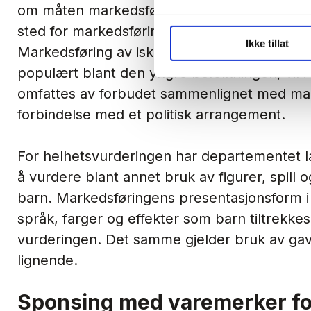
om måten markedsføringen presenteres på, sæ
sted for markedsføringen vil i denne samm
Ikke tillat
Markedsføring av iskrem i forbindelse med i
populært blant den yngre befolkningen, vil i s
omfattes av forbudet sammenlignet med ma
forbindelse med et politisk arrangement.
For helhetsvurderingen har departementet lagt
å vurdere blant annet bruk av figurer, spill o
barn. Markedsføringens presentasjonsform i
språk, farger og effekter som barn tiltrekkes
vurderingen. Det samme gjelder bruk av gave
lignende.
Sponsing med varemerker fort