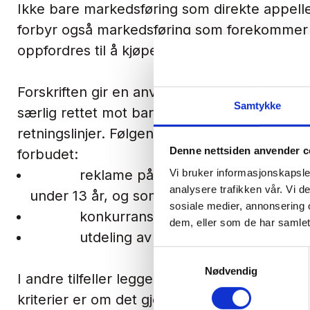
Ikke bare markedsføring som direkte appeller
forbyr også markedsføring som forekommer 
oppfordres til å kjøpe produktet til barn.
Forskriften gir en anvisning med hva som m
Samtykke
særlig rettet mot barn. Utgangspunktet sa
retningslinjer. Følgende markedsføring anses
Denne nettsiden anvender c
forbudet:
Vi bruker informasjonskapsler
reklame på kino i tilknytning til filmer
analysere trafikken vår. Vi 
under 13 år, og som starter før kl. 18.30
sosiale medier, annonsering 
konkurranser med aldersgrense lave
dem, eller som de har samlet
utdeling av smaksprøver og vareprøv
Samtykkevalg
Nødvendig
I andre tilfeller legger forskriften opp til en
kriterier er om det gjelder produkter som 