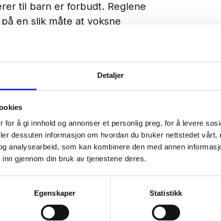
er til barn er forbudt. Reglene
på en slik måte at voksne
enes med at markedsføringen er
Detaljer
mmenfaller med MFU sine
 alltid å være omfattet av
ookies
 for å gi innhold og annonser et personlig preg, for å levere sos
 som er særlig rettet mot barn
deler dessuten informasjon om hvordan du bruker nettstedet vårt,
og analysearbeid, som kan kombinere den med annen informasjon d
re enn 18 år
 inn gjennom din bruk av tjenestene deres.
er til barn
Egenskaper
Statistikk
 helhetsvurdering, hvor viktige
primært konsumeres av barn, og