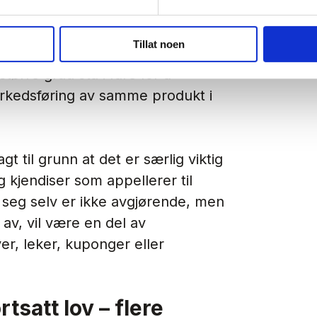
rlig appellerer til barn. Tid og
enhengen være av betydning.
Tillat noen
nnspilling av et tv-program som er
tørre grad stå i fare for å
rkedsføring av samme produkt i
 til grunn at det er særlig viktig
g kjendiser som appellerer til
 seg selv er ikke avgjørende, men
 av, vil være en del av
r, leker, kuponger eller
satt lov – flere