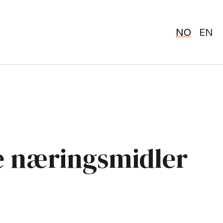
NO
EN
se næringsmidler