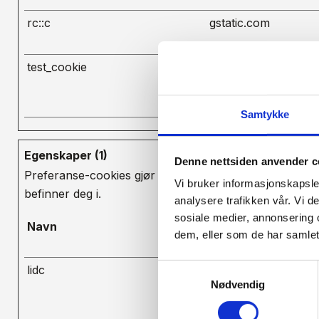
rc::c
gstatic.com
test_cookie
doubleclick.net
Samtykke
Egenskaper (1)
Denne nettsiden anvender c
Preferanse-cookies gjør et nettsted for å huske inform
Vi bruker informasjonskapsler
befinner deg i.
analysere trafikken vår. Vi 
sosiale medier, annonsering 
Navn
Leverandør
dem, eller som de har samlet
Samtykkevalg
lidc
linkedin.com
Nødvendig