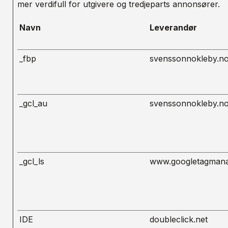
mer verdifull for utgivere og tredjeparts annonsører.
Navn
Leverandør
_fbp
svenssonnokleby.n
_gcl_au
svenssonnokleby.n
_gcl_ls
www.googletagman
IDE
doubleclick.net