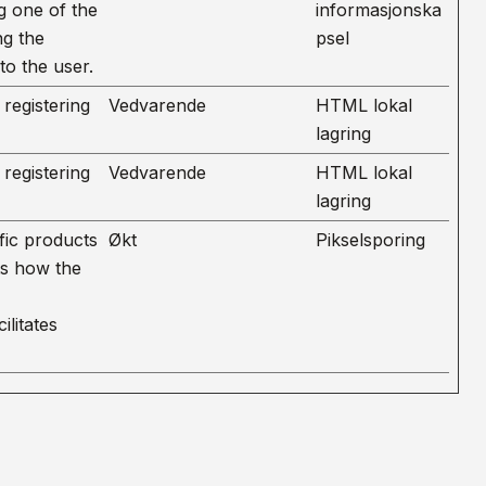
ng one of the
informasjonska
ng the
psel
to the user.
registering
Vedvarende
HTML lokal
lagring
registering
Vedvarende
HTML lokal
lagring
fic products
Økt
Pikselsporing
ts how the
litates