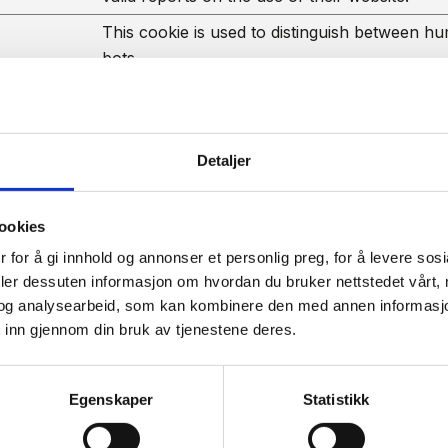
This cookie is used to distinguish between h
bots.
Used to check if the user's browser supports
Detaljer
ookies
asjon og endrer måten nettsiden oppfører seg eller ser ut, 
 for å gi innhold og annonser et personlig preg, for å levere sos
deler dessuten informasjon om hvordan du bruker nettstedet vårt,
og analysearbeid, som kan kombinere den med annen informasjon d
Hensikt
 inn gjennom din bruk av tjenestene deres.
Registers which server-cluster is serving the v
Egenskaper
Statistikk
is used in context with load balancing, in orde
optimize user experience.