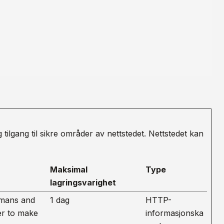
ilgang til sikre områder av nettstedet. Nettstedet kan
Maksimal
Type
lagringsvarighet
umans and
1 dag
HTTP-
der to make
informasjonska