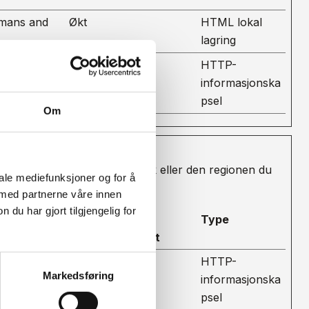
umans and
Økt
HTML lokal
lagring
 cookies.
1 dag
HTTP-
informasjonska
psel
Om
ting som ditt foretrukne språk eller den regionen du
iale mediefunksjoner og for å
 med partnerne våre innen
u har gjort tilgjengelig for
Maksimal
Type
lagringsvarighet
isitor. This
1 dag
HTTP-
Markedsføring
r to
informasjonska
psel