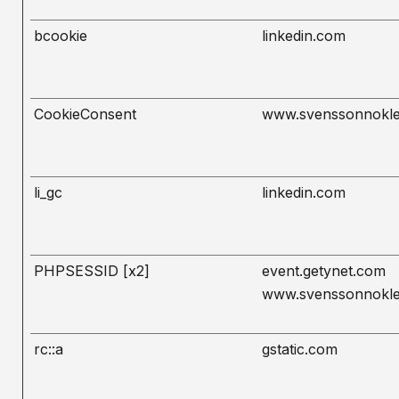
bcookie
linkedin.com
CookieConsent
www.svenssonnokle
li_gc
linkedin.com
PHPSESSID [x2]
event.getynet.com
www.svenssonnokle
rc::a
gstatic.com