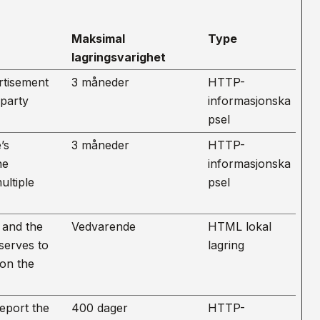
Maksimal
Type
lagringsvarighet
rtisement
3 måneder
HTTP-
 party
informasjonska
psel
’s
3 måneder
HTTP-
he
informasjonska
ultiple
psel
 and the
Vedvarende
HTML lokal
serves to
lagring
 on the
eport the
400 dager
HTTP-