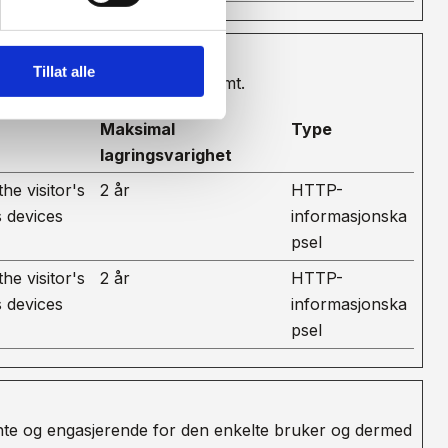
Tillat alle
 rapportere informasjon anonymt.
Maksimal
Type
lagringsvarighet
he visitor's
2 år
HTTP-
s devices
informasjonska
psel
he visitor's
2 år
HTTP-
s devices
informasjonska
psel
ante og engasjerende for den enkelte bruker og dermed