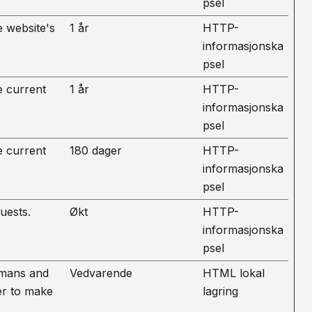
psel
e website's
1 år
HTTP-
informasjonska
psel
e current
1 år
HTTP-
informasjonska
psel
e current
180 dager
HTTP-
informasjonska
psel
uests.
Økt
HTTP-
informasjonska
psel
umans and
Vedvarende
HTML lokal
der to make
lagring