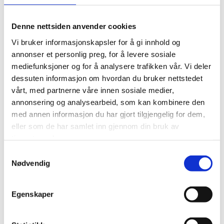
regningsarbeid. Arbeid og kostnader som
omfattes av et prisoverslag, må angis særskilt.
Denne nettsiden anvender cookies
Er det utført endrings- eller tilleggsarbeider, må
Vi bruker informasjonskapsler for å gi innhold og
de spesifiseres hver for seg. Ved
annonser et personlig preg, for å levere sosiale
regningsarbeider kan forbrukeren videre kreve å
mediefunksjoner og for å analysere trafikken vår. Vi deler
få fremlagt dokumentasjon for timeforbruk og
dessuten informasjon om hvordan du bruker nettstedet
kostnader som blir belastet.
vårt, med partnerne våre innen sosiale medier,
annonsering og analysearbeid, som kan kombinere den
Det fremgår altså at vederlagsmodellen som er
med annen informasjon du har gjort tilgjengelig for dem,
avtalt i stor grad er styrende for hvordan
eller som de har samlet inn gjennom din bruk av
entreprenøren skal oppstille betalingskravet. Hvis
tjenestene deres.
fakturaen inneholder ulike formater for
Samtykkevalg
vederlagsberegning, må disse holdes fra
Nødvendig
hverandre.
Egenskaper
I entreprisetvister er det ofte tvil om hvilken
vederlagsmodell som er avtalt. En entreprenør
som ikke anser seg avtalerettslig bundet av