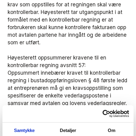
krav som oppstilles for at regningen skal være
kontrollerbar. Høyesterett tar utgangspunkt i at
formålet med en kontrollerbar regning er at
forbrukeren skal kunne kontrollere fakturaen opp
mot avtalen partene har inngått og de arbeidene
som er utført.
Høyesterett oppsummerer kravene til en
kontrollerbar regning avsnitt 57:
Oppsummert innebærer kravet til kontrollerbar
regning i bustadoppføringsloven § 48 første ledd
at entreprenøren må gi en kravsoppstilling som
spesifiserer de enkelte vederlagspostene i
samsvar med avtalen og lovens vederlagsregler.
For å ivareta forbrukerens kontrollbehov, må
regningen oppgi hvor mange timer og hvilke
kostnader som omfattes av den enkelte
Samtykke
Detaljer
Om
vederlagspost der det kreves vederlag for