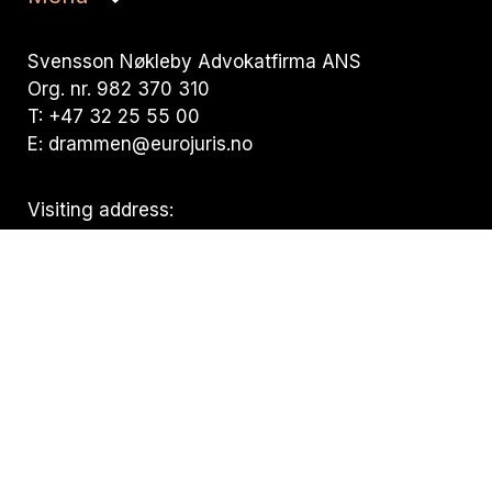
Svensson Nøkleby Advokatfirma ANS
Org. nr. 982 370 310
T: +47 32 25 55 00
E: drammen@eurojuris.no
Visiting address:
Nedre Storgate 19, 3015 Drammen
Postal address:
Postboks 294 Bragernes, 3001 Drammen