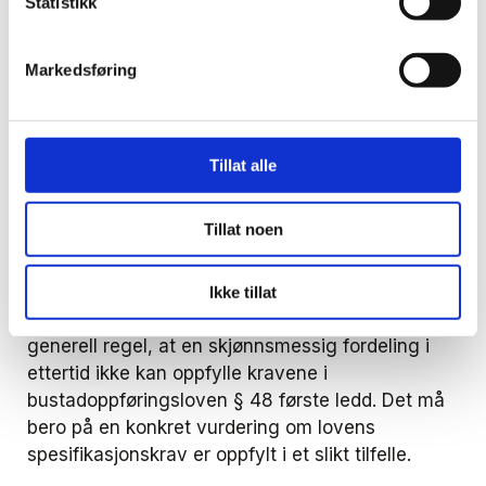
Statistikk
fastpris eller prisoverslag, vil normalt sett bare
fakturere etter medgått tid og materialkostnader,
Markedsføring
og ikke splitte opp fakturaen i tråd med
Høyesteretts uttalelser i dommen. Det innebærer
at endrings- og tilleggsarbeider ikke spesifiseres
hver for seg.
Tillat alle
I den situasjonen kan det være utfordrende å
Tillat noen
rekonstruere time- og materialforbruk knyttet til
enkeltposter i ettertid. Om en slik etterfølgende
spesifikasjon uttaler Høyesterett:
Ikke tillat
Jeg viker imidlertid tilbake for å oppstille som en
generell regel, at en skjønnsmessig fordeling i
ettertid ikke kan oppfylle kravene i
bustadoppføringsloven § 48 første ledd. Det må
bero på en konkret vurdering om lovens
spesifikasjonskrav er oppfylt i et slikt tilfelle.