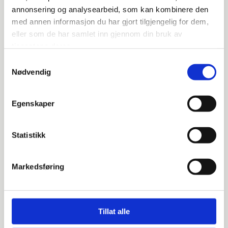
annonsering og analysearbeid, som kan kombinere den
med annen informasjon du har gjort tilgjengelig for dem,
eller som de har samlet inn gjennom din bruk av
Interview with Haakon
tjenestene deres.
Interview with Haakon
Samtykkevalg
Nødvendig
Haakon L. Haaland is a partner at Svensson
Nøkleby, and he shares more about his daily
Egenskaper
work life and thoughts on the future as a lawyer.
Statistikk
Read more
Markedsføring
Tillat alle